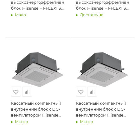
высокоэнергоэффективный
высокоэнергоэффективный
блок Hisense HI-FLEXI SX
блок Hisense HI-FLEXI SX
AVWT-136HKFSX
AVWT-114HKFSX
Мало
Достаточно
Кассетный компактный
Кассетный компактный
внутренний блок с DC-
внутренний блок с DC-
вентилятором Hisense
вентилятором Hisense
AVC-19HJFA
AVC-17HJFA
Много
Много