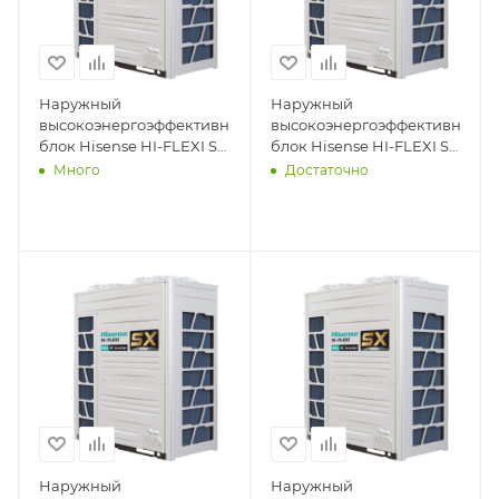
Наружный
Наружный
высокоэнергоэффективный
высокоэнергоэффективный
блок Hisense HI-FLEXI SX
блок Hisense HI-FLEXI SX
AVWT-190HKFSX
AVWT-154HKFSX
Много
Достаточно
Наружный
Наружный