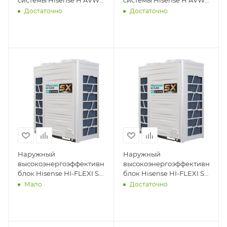
34HJFH
28HJFH
Достаточно
Достаточно
Наружный
Наружный
высокоэнергоэффективный
высокоэнергоэффективный
блок Hisense HI-FLEXI SX
блок Hisense HI-FLEXI SX
AVWT-96HKFSX
AVWT-76HKFSX
Мало
Достаточно