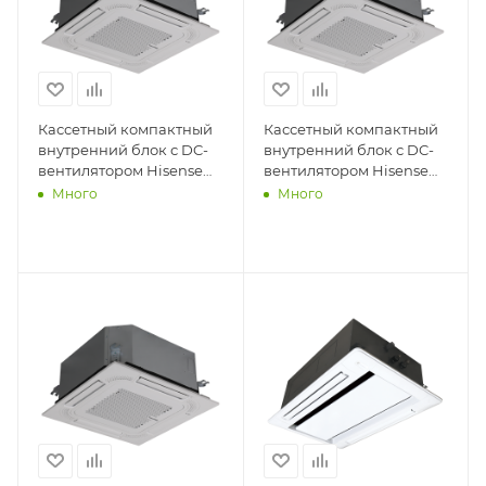
Кассетный компактный
Кассетный компактный
внутренний блок с DC-
внутренний блок с DC-
вентилятором Hisense
вентилятором Hisense
AVC-09HJFA
AVC-07HJFA
Много
Много