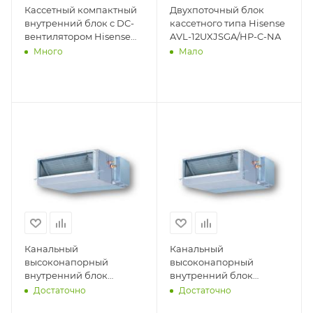
Кассетный компактный
Двухпоточный блок
внутренний блок с DC-
кассетного типа Hisense
вентилятором Hisense
AVL-12UXJSGA/HP-C-NA
AVC-05HJFA
Много
Мало
Канальный
Канальный
высоконапорный
высоконапорный
внутренний блок
внутренний блок
Hisense AVD-96UX6SFH
Hisense AVD-76UX6SEH
Достаточно
Достаточно