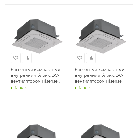
Кассетный компактный
Кассетный компактный
внутренний блок с DC-
внутренний блок с DC-
вентилятором Hisense
вентилятором Hisense
AVC-15HJFA
AVC-12HJFA
Много
Много