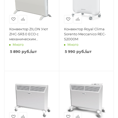
Конвектор ZILON Уют
Конвектор Royal Clima
ZHC-SR3.0 ECO с
Sorento Meccanico REC-
механическим
S2000M
управлением ZHC-2000
Много
Много
5 890
руб.
/шт
5 990
руб.
/шт