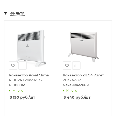
ФИЛЬТР
Конвектор Royal Clima
Конвектор ZILON Атлет
RIBERA Econo REC-
ZHC-A2.0 с
RE1000M
механическим
управлением ZHC-1000
Много
Много
3 190
руб.
/шт
3 440
руб.
/шт