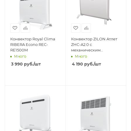
Конвектор Royal Clima
Конвектор ZILON Атлет
RIBERA Econo REC-
ZHC-A2.0 с
RE1500M
механическим
управлением ZHC-1500
Много
Много
3 990
руб.
/шт
4 190
руб.
/шт