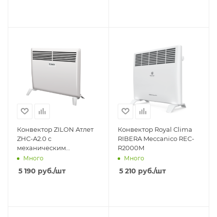
Конвектор ZILON Атлет
Конвектор Royal Clima
ZHC-A2.0 с
RIBERA Meccanico REC-
механическим
R2000M
управлением ZHC-2000
Много
Много
5 190
руб.
/шт
5 210
руб.
/шт