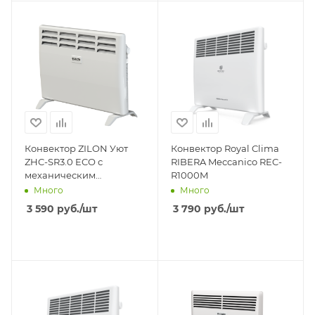
Конвектор ZILON Уют
Конвектор Royal Clima
ZHC-SR3.0 ECO с
RIBERA Meccanico REC-
механическим
R1000M
управлением ZHC-1000
Много
Много
3 590
руб.
/шт
3 790
руб.
/шт