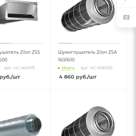
шитель Zilon ZSS
Шумоглушитель Zilon ZSA
/600
160/600
Арт.: НС-1404175
Много
Арт.: НС-0081229
руб.
/шт
4 860
руб.
/шт