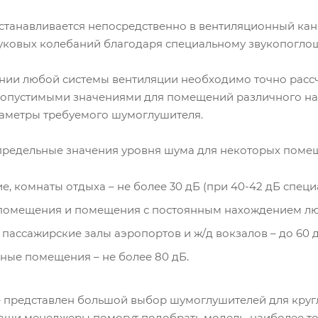
танавливается непосредственно в вентиляционный кана
вуковых колебаний благодаря специальному звукопогло
нии любой системы вентиляции необходимо точно рассч
допустимыми значениями для помещений различного наз
аметры требуемого шумоглушителя.
редельные значения уровня шума для некоторых поме
ие, комнаты отдыха – не более 30 дБ (при 40-42 дБ спе
помещения и помещения с постоянным нахождением люд
 пассажирские залы аэропортов и ж/д вокзалов – до 60 д
ные помещения – не более 80 дБ.
е представлен большой выбор шумоглушителей для круг
аши менеджеры помогут подобрать модель, наиболее т