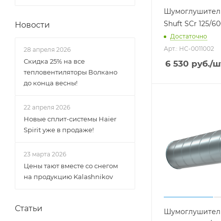
Шумоглушител
Shuft SCr 125/6
Новости
Достаточно
Арт.: НС-0011002
28 апреля 2026
Скидка 25% на все
6 530
руб.
/ш
тепловентиляторы Волкано
до конца весны!
22 апреля 2026
Новые сплит-системы Haier
Spirit уже в продаже!
23 марта 2026
Цены тают вместе со снегом
на продукцию Kalashnikov
Статьи
Шумоглушител