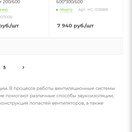
r 200/600
600*300/600
очно
Много
Арт.: НС-1336965
0011006
руб.
/шт
7 940
руб.
/шт
5
ции. В процессе работы вентиляционные системы
ие помогают различные способы звукоизоляции,
онструкция лопастей вентиляторов, а также