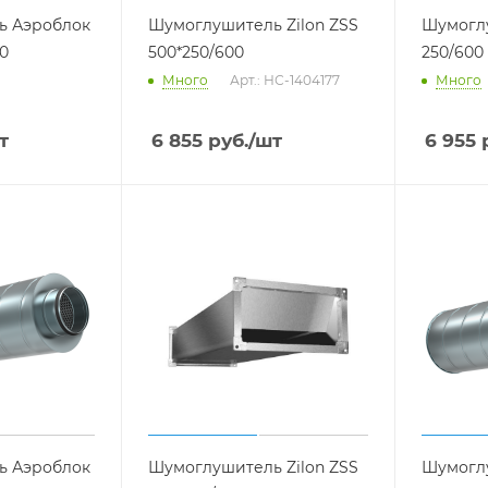
ь Аэроблок
Шумоглушитель Zilon ZSS
Шумоглу
00
500*250/600
250/600
Много
Арт.: НС-1404177
Много
т
6 855
руб.
/шт
6 955
р
ь Аэроблок
Шумоглушитель Zilon ZSS
Шумогл