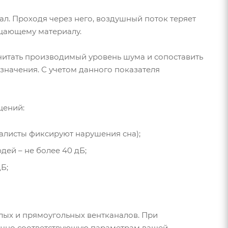
л. Проходя через него, воздушный поток теряет
щающему материалу.
итать производимый уровень шума и сопоставить
начения. С учетом данного показателя
щений:
циалисты фиксируют нарушения сна);
ей – не более 40 дБ;
Б;
лых и прямоугольных вентканалов. При
очно соответствующую параметрам вашей