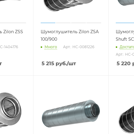
 Zilon ZSS
Шумоглушитель Zilon ZSA
Шумогл
100/900
Shuft SC
НС-1404176
Много
Арт.: НС-0081226
Достат
Арт.: НС-
т
5 215
руб.
/шт
5 220
р