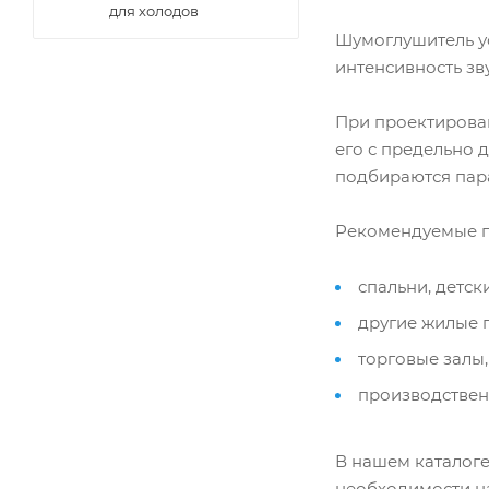
для холодов
Шумоглушитель ус
интенсивность з
При проектирова
его с предельно 
подбираются пар
Рекомендуемые п
спальни, детск
другие жилые 
торговые залы,
производствен
В нашем каталог
необходимости н