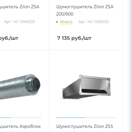
шитель Zilon ZSA
Шумоглушитель Zilon ZSA
200/900
Арт.: НС-0081233
Много
Арт.: НС-0081232
уб.
/шт
7 135
руб.
/шт
ушитель Аэроблок
Шумоглушитель Zilon ZSS