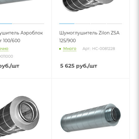
ушитель Аэроблок
Шумоглушитель Zilon ZSA
r 100/600
125/900
очно
Много
Арт.: НС-0081228
0011000
уб.
/шт
5 625
руб.
/шт