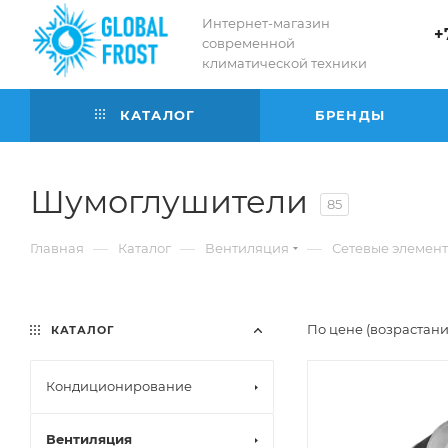
Интернет-магазин
+
современной
климатической техники
КАТАЛОГ
БРЕНДЫ
Шумоглушители
85
—
—
—
Главная
Каталог
Вентиляция
Сетевые элемен
По цене (возрастан
КАТАЛОГ
Кондиционирование
Вентиляция