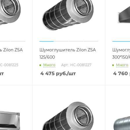
 Zilon ZSA
Шумоглушитель Zilon ZSA
Шумоглу
125/600
300*150
НС-0081225
Много
Арт.: НС-0081227
Много
шт
4 475
руб.
/шт
4 760