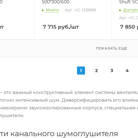
00
500*300/600
Shuft SC
Много
Арт.: НС-1336996
Достат
Арт.: НС-
шт
7 715
руб.
/шт
7 850
ПОКАЗАТЬ ЕЩЕ
1
2
3
4
– это важный конструктивный элемент системы вентиля
аточно интенсивный шум. Диверсифицировать его влиян
женерами: звукоизолированные корпуса, специальная к
лушители.
ти канального шумоглушителя