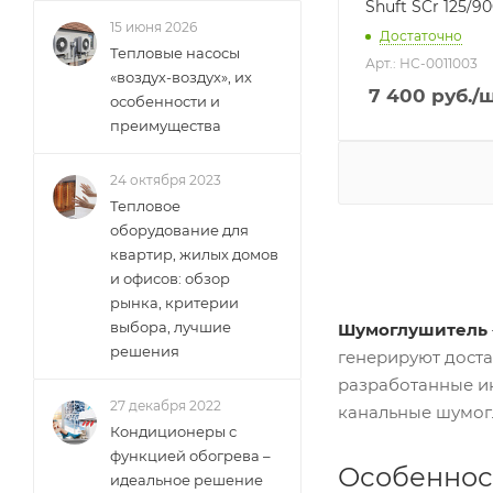
Shuft SCr 125/9
15 июня 2026
Достаточно
Тепловые насосы
Арт.: НС-0011003
«воздух-воздух», их
7 400
руб.
/
особенности и
преимущества
24 октября 2023
Тепловое
оборудование для
квартир, жилых домов
и офисов: обзор
рынка, критерии
выбора, лучшие
Шумоглушитель
решения
генерируют дост
разработанные ин
27 декабря 2022
канальные шумог
Кондиционеры с
функцией обогрева –
Особеннос
идеальное решение