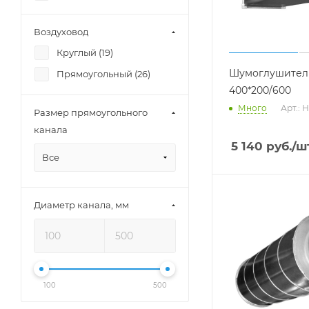
Воздуховод
Круглый (
19
)
Шумоглушитель
Прямоугольный (
26
)
400*200/600
Много
Арт.: 
Размер прямоугольного
канала
5 140
руб.
/ш
Все
Диаметр канала, мм
100
500