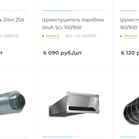
 Zilon ZSA
Шумоглушитель Аэроблок
Шумоглу
Shuft SCr 100/900
160/900
НС-0081231
Много
Арт.: НС-0011001
Много
т
6 090
руб.
/шт
6 120
р