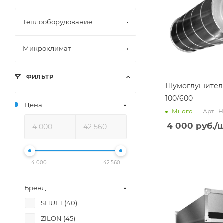
Теплооборудование
Микроклимат
ФИЛЬТР
Шумоглушитель
100/600
Цена
Много
Арт.: 
4 000
руб.
/
4 000
42 560
Бренд
SHUFT (
40
)
ZILON (
45
)