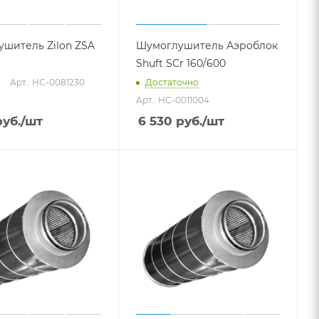
шитель Zilon ZSA
Шумоглушитель Аэроблок
Shuft SCr 160/600
Арт.: НС-0081230
Достаточно
Арт.: НС-0011004
уб.
/шт
6 530
руб.
/шт