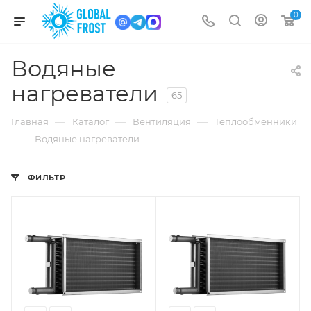
0
Водяные
нагреватели
65
—
—
—
Главная
Каталог
Вентиляция
Теплообменники
—
Водяные нагреватели
ФИЛЬТР