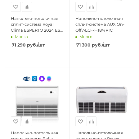
Напольно-потолочная
Напольно-потолочная
сплит-система Royal
сплит-система AUX On-
Clima ESPERTO 2024 ES-
Off ALCF-H18/4R1С
F 18HRCX/ES-E 18HCX
Много
Много
71 290
руб.
/шт
71 300
руб.
/шт
Напольно-потолочная
Напольно-потолочная
сплит-система Ballu
сплит-система Rovex