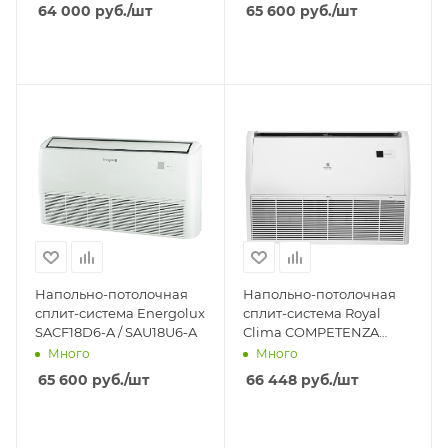
64 000
руб.
/шт
65 600
руб.
/шт
Напольно-потолочная
Напольно-потолочная
сплит-система Energolux
сплит-система Royal
SACF18D6-A / SAU18U6-A
Clima COMPETENZA
2024 CO-F 18HNX/CO-E
Много
Много
18HNX
65 600
руб.
/шт
66 448
руб.
/шт