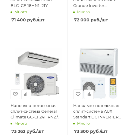
BLC_CF-18HN1_21Y
Grande Inverter
CGCFIHR24/ZOB-
Много
Много
24HRIN4
71 400
руб.
/шт
72 000
руб.
/шт
Напольно-потолочная
Напольно-потолочная
сплит-система General
сплит-система AUX
Climate GC-CF24HRN2 /
Standart DC INVERTER
GU-U24H2N
ALCF-HS18/4DR2
Много
Много
73 262
руб.
/шт
73 300
руб.
/шт