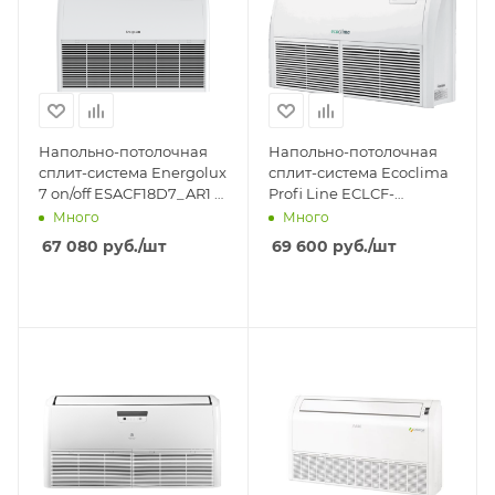
Напольно-потолочная
Напольно-потолочная
сплит-система Energolux
сплит-система Ecoclima
7 on/off ESACF18D7_AR1 /
Profi Line ECLCF-
ESAU18U7_AR1
TC18/4R1A
Много
Много
67 080
руб.
/шт
69 600
руб.
/шт