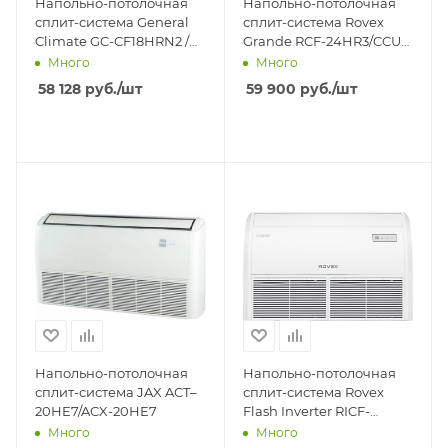
Напольно-потолочная
Напольно-потолочная
сплит-система General
сплит-система Rovex
Climate GC-CF18HRN2 /
Grande RCF-24HR3/CCU-
GU-U18H2
24HR3
Много
Много
58 128
руб.
/шт
59 900
руб.
/шт
Напольно-потолочная
Напольно-потолочная
сплит-система JAX ACT–
сплит-система Rovex
20HE7/ACX-20НE7
Flash Inverter RICF-
24HR1/CICU-24HR1
Много
Много