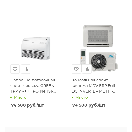
Напольно-потолочная
Консольная сплит-
сплит-система GREEN
система MDV ERP Full
ТРИУМФ ПРОФИ TSI-
DC INVERTER MDFFI-
18ZHRH/TSO-18HH/ INV
12HRFN8 / MDOAG-
Много
Много
12HDN8
74 500
руб.
/шт
74 500
руб.
/шт