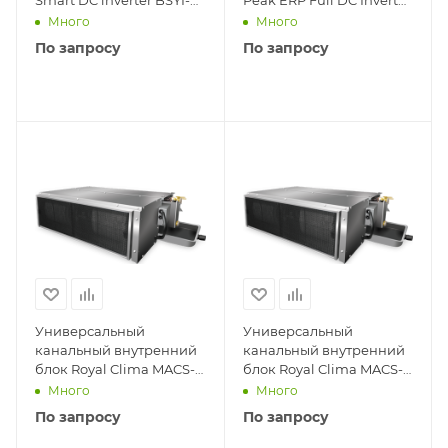
12HN8_V4
BSPKI-18HN8_V4
Много
Много
По запросу
По запросу
Универсальный
Универсальный
канальный внутренний
канальный внутренний
блок Royal Clima MACS-I-
блок Royal Clima MACS-I-
D81P2
D60P2
Много
Много
По запросу
По запросу