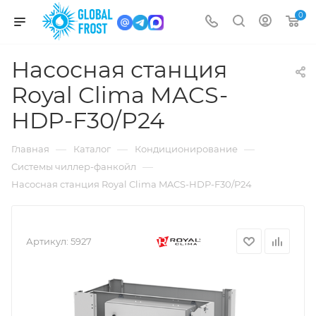
0
Насосная станция
Royal Clima MACS-
HDP-F30/P24
—
—
—
Главная
Каталог
Кондиционирование
—
Системы чиллер-фанкойл
Насосная станция Royal Clima MACS-HDP-F30/P24
Артикул:
5927