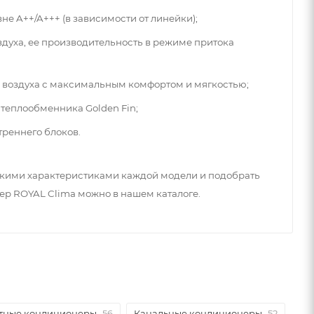
не A++/A+++ (в зависимости от линейки);
здуха, ее производительность в режиме притока
 воздуха с максимальным комфортом и мягкостью;
теплообменника Golden Fin;
треннего блоков.
скими характеристиками каждой модели и подобрать
р ROYAL Clima можно в нашем каталоге.
тные кондиционеры
56
Канальные кондиционеры
52