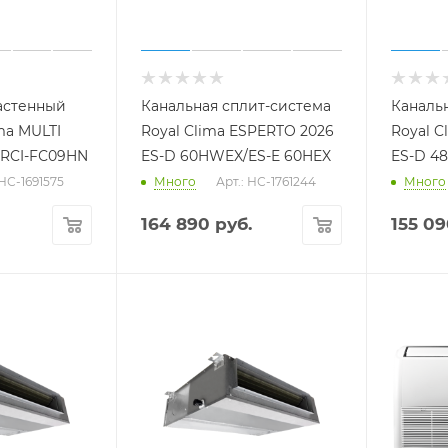
астенный
Канальная сплит-система
Каналь
ma MULTI
Royal Clima ESPERTO 2026
Royal C
A RCI-FС09HN
ES-D 60HWEX/ES-E 60HEX
ES-D 4
 НС-1691575
Много
Арт.: НС-1761244
Много
164 890
руб.
155 0