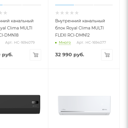
нний канальный
Внутренний канальный
yal Clima MULTI
блок Royal Clima MULTI
CI-DMN18
FLEXI RCI-DMN12
Арт.: НС-1694079
Много
Арт.: НС-1694077
0
руб.
32 990
руб.