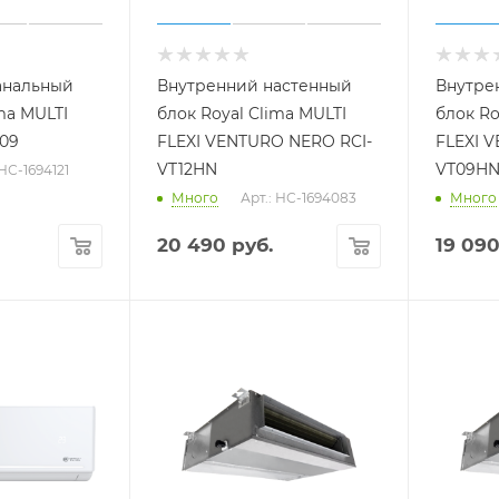
анальный
Внутренний настенный
Внутре
ma MULTI
блок Royal Clima MULTI
блок Ro
N09
FLEXI VENTURO NERO RCI-
FLEXI 
VT12HN
VT09H
 НС-1694121
Много
Арт.: НС-1694083
Много
20 490
руб.
19 09