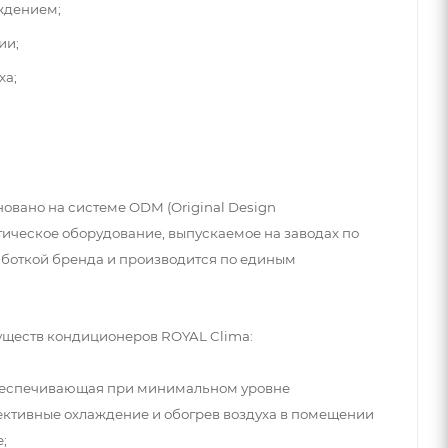
ждением;
ии;
ха;
овано на системе ODM (Original Design
матическое оборудование, выпускаемое на заводах по
аботкой бренда и производится по единым
уществ кондиционеров ROYAL Clima:
 обеспечивающая при минимальном уровне
ктивные охлаждение и обогрев воздуха в помещении
;