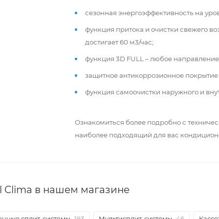
сезонная энергоэффективность на уров
функция притока и очистки свежего во
достигает 60 м3/час;
функция 3D FULL – любое направление
защитное антикоррозионное покрытие 
функция самоочистки наружного и вну
Ознакомиться более подробно с техниче
наиболее подходящий для вас кондиционе
l Clima в нашем магазине
енные сплит-системы
193
Мультисплит-системы
46
Кассе