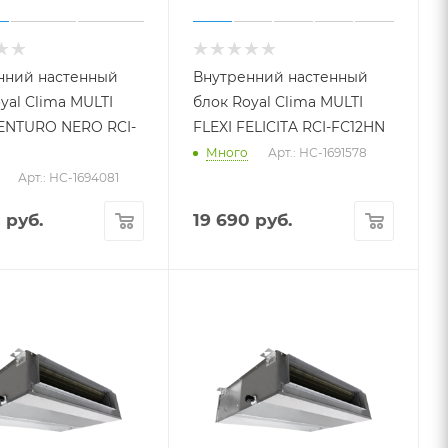
нний настенный
Внутренний настенный
yal Clima MULTI
блок Royal Clima MULTI
VENTURO NERO RCI-
FLEXI FELICITA RCI-FС12HN
N
Много
Арт.: НС-1691578
Арт.: НС-1694081
0
руб.
19 690
руб.