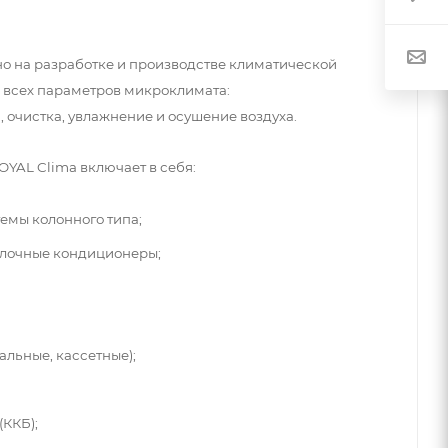
о на разработке и производстве климатической
 всех параметров микроклимата:
 очистка, увлажнение и осушение воздуха.
YAL Clima включает в себя:
емы колонного типа;
олочные кондиционеры;
альные, кассетные);
ККБ);