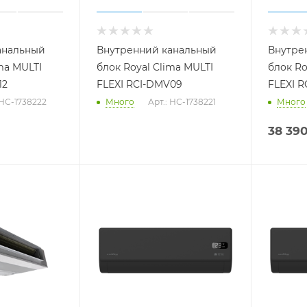
анальный
Внутренний канальный
Внутре
ma MULTI
блок Royal Clima MULTI
блок Ro
12
FLEXI RCI-DMV09
FLEXI R
 НС-1738222
Много
Арт.: НС-1738221
Много
38 39