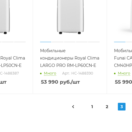
Мобильные
Мобиль
Royal Clima
кондиционеры Royal Clima
Funai 
-LP50CN-E
LARGO PRO RM-LP60CN-E
CM40HP
НС-1488387
Много
Арт.: НС-1488390
Много
/шт
53 990
руб.
/шт
55 99
1
2
3