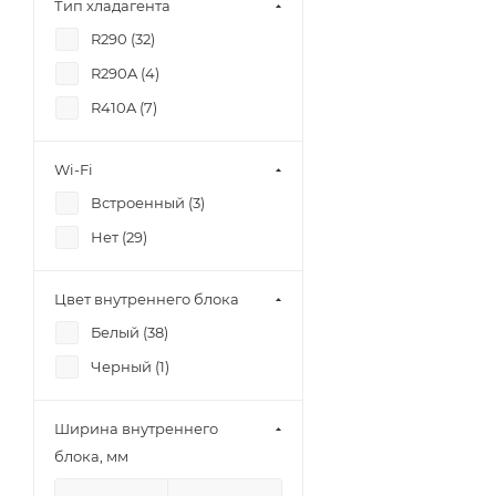
Тип хладагента
R290 (
32
)
R290A (
4
)
R410A (
7
)
Wi-Fi
Встроенный (
3
)
Нет (
29
)
Цвет внутреннего блока
Белый (
38
)
Черный (
1
)
Ширина внутреннего
блока, мм