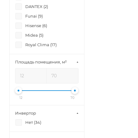
DANTEX (
2
)
Funai (
9
)
Hisense (
6
)
Midea (
5
)
Royal Clima (
17
)
Площадь помещения, м²
12
70
Инвертор
Нет (
34
)