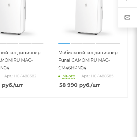
ный кондиционер
Мобильный кондиционер
CAMOMIRU MAC-
Funai CAMOMIRU MAC-
N04
CM46HPN04
Арт.: НС-1488382
Много
Арт.: НС-1488385
0
руб.
/шт
58 990
руб.
/шт