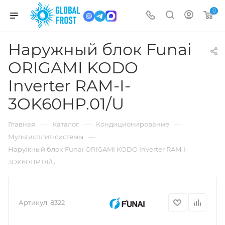
0
Наружный блок Funai
ORIGAMI KODO
Inverter RAM-I-
3OK60HP.01/U
—
—
—
Главная
Каталог
Кондиционирование
—
Мультисплит-системы
Наружный блок Funai ORIGAMI KODO Inverter RAM-I-
3OK60HP.01/U
Артикул:
8322