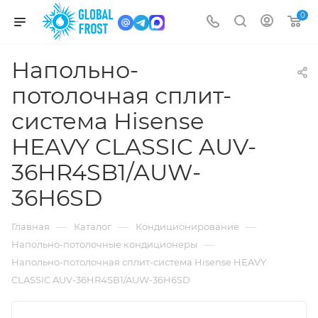
0
Напольно-
потолочная сплит-
система Hisense
HEAVY CLASSIC AUV-
36HR4SB1/AUW-
36H6SD
—
—
—
Главная
Каталог
Кондиционирование
—
Напольно-потолочные кондиционеры
Напольно-потолочная сплит-система Hisense HEAVY
CLASSIC AUV-36HR4SB1/AUW-36H6SD