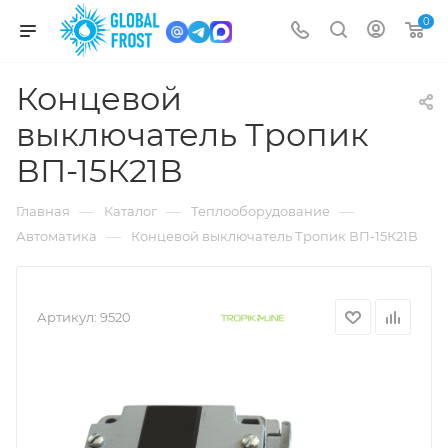
0
Концевой
выключатель Тропик
ВП-15К21В
—
—
—
Главная
Каталог
Теплооборудование
—
Автоматика
Концевой выключатель Тропик ВП-15К21В
Артикул:
9520