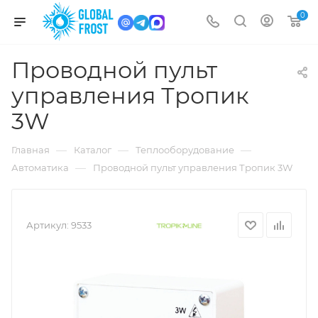
0
Проводной пульт
управления Тропик
3W
—
—
—
Главная
Каталог
Теплооборудование
—
Автоматика
Проводной пульт управления Тропик 3W
Артикул:
9533