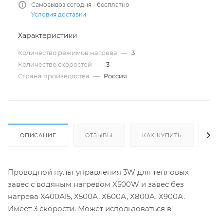
Самовывоз сегодня - бесплатно
Условия доставки
Характеристики
Количество режимов нагрева
—
3
Количество скоростей
—
3
Страна производства
—
Россия
ОПИСАНИЕ
ОТЗЫВЫ
КАК КУПИТЬ
О
Проводной пульт управления 3W для тепловых
завес с водяным нагревом X500W и завес без
нагрева Х400А15, Х500А, Х600А, Х800А, Х900А.
Имеет 3 скорости. Может использоваться в