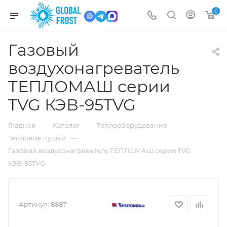
0
Газовый
воздухонагреватель
ТЕПЛОМАШ серии
TVG КЭВ-95TVG
—
—
—
Главная
Каталог
Теплооборудование
—
Тепловые пушки
Газовый воздухонагреватель ТЕПЛОМАШ серии TVG
КЭВ-95TVG
Артикул:
8887