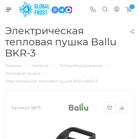
0
Электрическая
тепловая пушка Ballu
BKR-3
—
—
—
Главная
Каталог
Теплооборудование
—
Тепловые пушки
Электрическая тепловая пушка Ballu BKR-3
Артикул:
9675