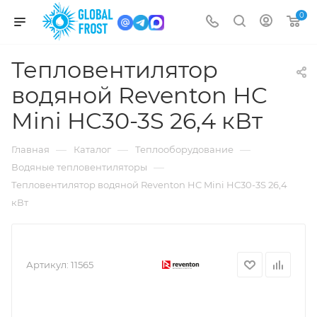
0
Тепловентилятор
водяной Reventon HC
Mini HC30-3S 26,4 кВт
—
—
—
Главная
Каталог
Теплооборудование
—
Водяные тепловентиляторы
Тепловентилятор водяной Reventon HC Mini HC30-3S 26,4
кВт
Артикул:
11565