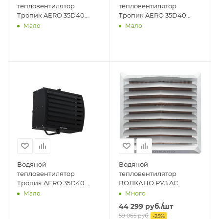
тепловентилятор
тепловентилятор
Тропик AERO 35D40
Тропик AERO 35D40
серый
зеленый
Мало
Мало
Водяной
Водяной
тепловентилятор
тепловентилятор
Тропик AERO 35D40
ВОЛКАНО РУ3 AC
черный
Мало
Много
44 299
руб.
/шт
59 065
руб.
-
25
%