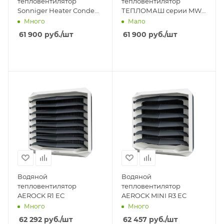
тепловентилятор
тепловентилятор
Sonniger Heater Condens
ТЕПЛОМАШ серии MW
CR2 Farm
КЭВ-89М4,5W2
Много
Мало
61 900
руб.
/шт
61 900
руб.
/шт
Водяной
Водяной
тепловентилятор
тепловентилятор
AEROCK R1 EC
AEROCK MINI R3 EC
Много
Много
62 292
руб.
/шт
62 457
руб.
/шт