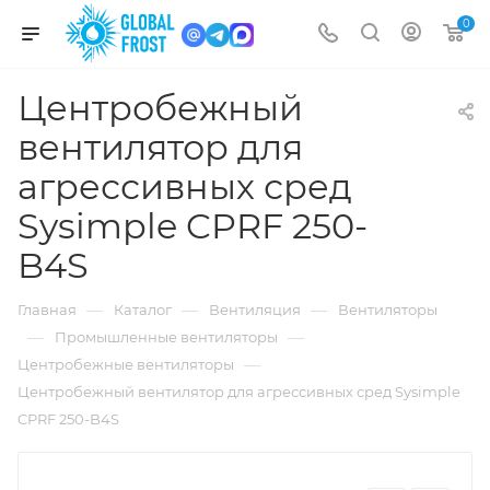
0
Центробежный
вентилятор для
агрессивных сред
Sysimple CPRF 250-
B4S
—
—
—
Главная
Каталог
Вентиляция
Вентиляторы
—
—
Промышленные вентиляторы
—
Центробежные вентиляторы
Центробежный вентилятор для агрессивных сред Sysimple
CPRF 250-B4S