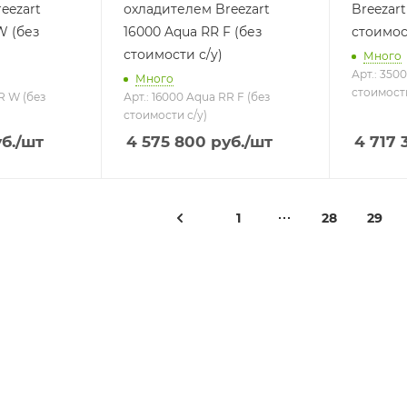
eezart
охладителем Breezart
Breezar
W (без
16000 Aqua RR F (без
стоимос
стоимости с/у)
Много
Арт.: 350
Много
стоимости
R W (без
Арт.: 16000 Aqua RR F (без
стоимости с/у)
б.
/шт
4 575 800
руб.
/шт
4 717 
1
28
29