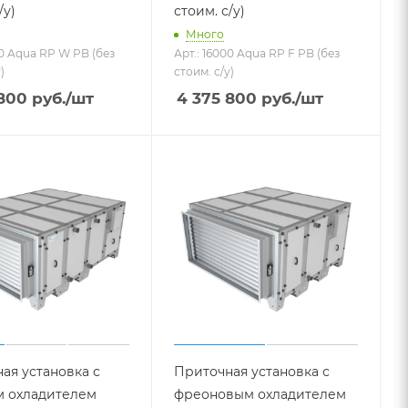
/у)
стоим. с/у)
Много
00 Aqua RP W PB (без
Арт.: 16000 Aqua RP F PB (без
)
стоим. с/у)
 800
руб.
/шт
4 375 800
руб.
/шт
ая установка с
Приточная установка с
м охладителем
фреоновым охладителем