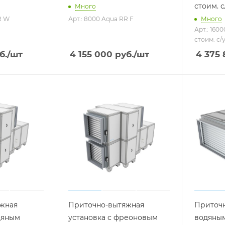
стоим. с
Много
R W
Арт.: 8000 Aqua RR F
Много
Арт.: 160
стоим. с/у
б.
/шт
4 155 000
руб.
/шт
4 375
жная
Приточно-вытяжная
Приточн
дяным
установка с фреоновым
водяны