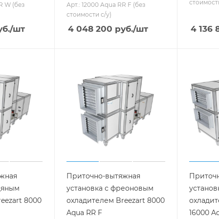
стоимости
R W (без
Арт.: 12000 Aqua RR F (без
стоимости с/у)
б.
/шт
4 048 200
руб.
/шт
4 136 
жная
Приточно-вытяжная
Приточ
дяным
установка с фреоновым
установ
eezart 8000
охладителем Breezart 8000
охладит
Aqua RR F
16000 A