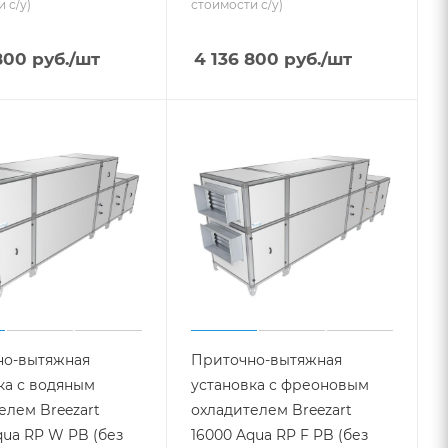
 с/у)
стоимости с/у)
800
руб.
/шт
4 136 800
руб.
/шт
но-вытяжная
Приточно-вытяжная
ка с водяным
установка с фреоновым
елем Breezart
охладителем Breezart
qua RP W PB (без
16000 Aqua RP F PB (без