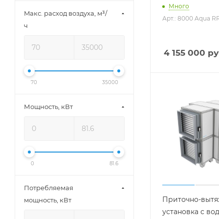
VETERO (
1
)
Много
Maкс. расход воздуха, м³/
ZILON (
60
)
Арт.: 8000 Aqua R
ч
4 155 000
ру
70
35000
Мощность, кВт
0
81.6
Потребляемая
Приточно-вытя
мощность, кВт
установка с во