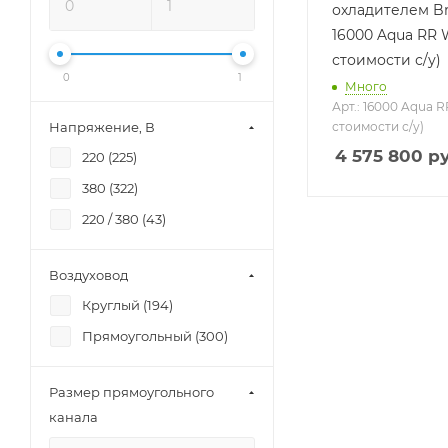
охладителем Br
16000 Aqua RR 
стоимости с/у)
0
1
Много
Арт.: 16000 Aqua R
Напряжение, В
стоимости с/у)
4 575 800
ру
220 (
225
)
380 (
322
)
220 / 380 (
43
)
Воздуховод
Круглый (
194
)
Прямоугольный (
300
)
Размер прямоугольного
канала