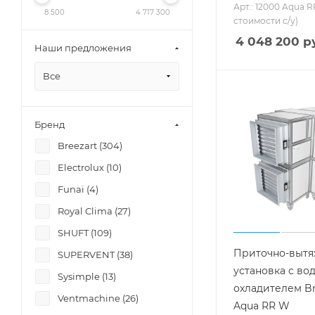
Арт.: 12000 Aqua R
8 500
4 717 300
стоимости с/у)
4 048 200
ру
Наши предложения
Все
Бренд
Breezart (
304
)
Electrolux (
10
)
Funai (
4
)
Royal Clima (
27
)
SHUFT (
109
)
Приточно-вытя
SUPERVENT (
38
)
установка с во
Sysimple (
13
)
охладителем Br
Ventmachine (
26
)
Aqua RR W