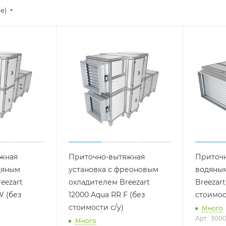
ие)
жная
Приточно-вытяжная
Приточн
дяным
установка с фреоновым
водяны
eezart
охладителем Breezart
Breezar
W (без
12000 Aqua RR F (без
стоимос
стоимости с/у)
Много
Арт.: 300
Много