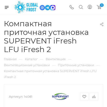
0
Компактная
приточная установка
SUPERVENT iFresh
LFU iFresh 2
—
—
—
Главная
Каталог
Вентиляция
—
—
Вентиляционные установки
Приточные установки
Компактная приточная установка SUPERVENT iFresh LFU
iFresh 2
Артикул:
14081