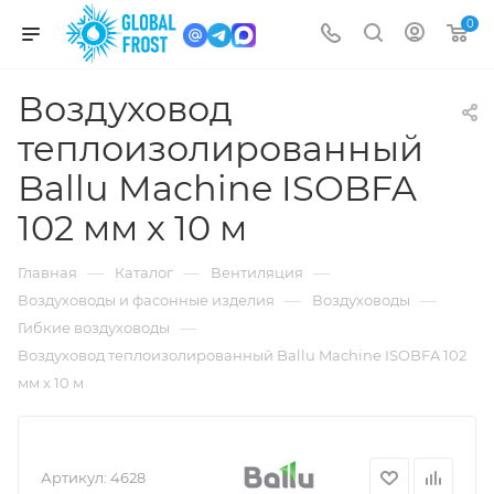
0
Воздуховод
теплоизолированный
Ballu Machine ISOBFA
102 мм х 10 м
—
—
—
Главная
Каталог
Вентиляция
—
—
Воздуховоды и фасонные изделия
Воздуховоды
—
Гибкие воздуховоды
Воздуховод теплоизолированный Ballu Machine ISOBFA 102
мм х 10 м
Артикул:
4628