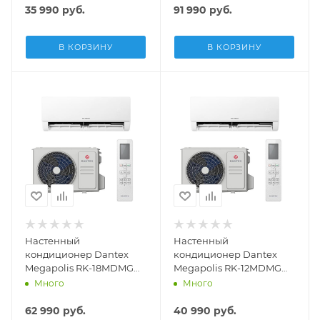
35 990
руб.
91 990
руб.
В КОРЗИНУ
В КОРЗИНУ
Настенный
Настенный
кондиционер Dantex
кондиционер Dantex
Megapolis RK-18MDMG
Megapolis RK-12MDMG
/RK-18MDMEG
/RK-12MDMEG
Много
Много
62 990
руб.
40 990
руб.