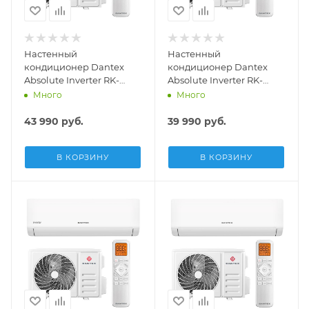
Настенный
Настенный
кондиционер Dantex
кондиционер Dantex
Absolute Inverter RK-
Absolute Inverter RK-
12KATGI/RK-12KATGIE
09KATGI/RK-09KATGIE
Много
Много
43 990
руб.
39 990
руб.
В КОРЗИНУ
В КОРЗИНУ