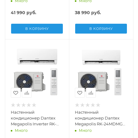
12MDMIG /RK-12MDMIEG
09MDMIG /RK-09MDMIEG
Много
Много
41 990
руб.
38 990
руб.
В КОРЗИНУ
В КОРЗИНУ
Настенный
Настенный
кондиционер Dantex
кондиционер Dantex
Megapolis Inverter RK-
Megapolis RK-24MDMG
07MDMIG /RK-07MDMIEG
/RK-24MDMEG
Много
Много