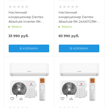
Настенный
Настенный
кондиционер Dantex
кондиционер Dantex
Absolute Inverter RK-
Absolute RK-24KATG/RK-
07KATGI/RK-07KATGIE
24KATGE
Много
Много
35 990
руб.
83 990
руб.
В КОРЗИНУ
В КОРЗИНУ