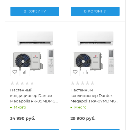
В КОРЗИНУ
В КОРЗИНУ
Настенный
Настенный
кондиционер Dantex
кондиционер Dantex
Megapolis RK-09MDMG
Megapolis RK-07MDMG
/RK-09MDMEG
/RK-07MDMEG
Много
Много
34 990
руб.
29 900
руб.