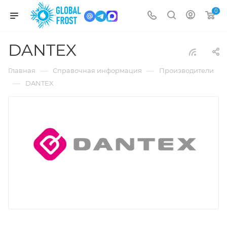
0
DANTEX
—
—
Главная
Справочная информация
Производители
—
DANTEX