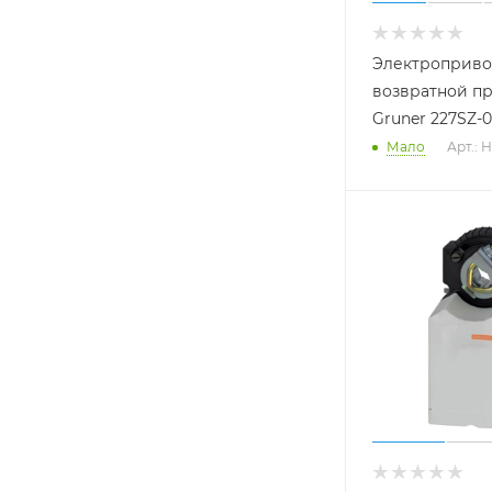
Электроприво
возвратной п
Gruner 227SZ-
Мало
Арт.: 