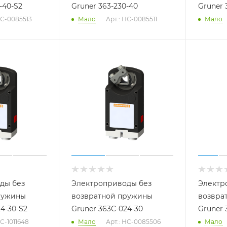
-40-S2
Gruner 363-230-40
Gruner 
НС-0085513
Мало
Арт.: НС-0085511
Мало
ды без
Электроприводы без
Электр
ружины
возвратной пружины
возвра
4-30-S2
Gruner 363C-024-30
Gruner 
НС-1011648
Мало
Арт.: НС-0085506
Мало