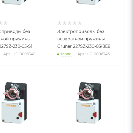
оприводы без
Электроприводы без
тной пружины
возвратной пружины
227SZ-230-05-S1
Gruner 227SZ-230-05/8E8
Арт.: НС-0006348
Мало
Арт.: НС-0006346