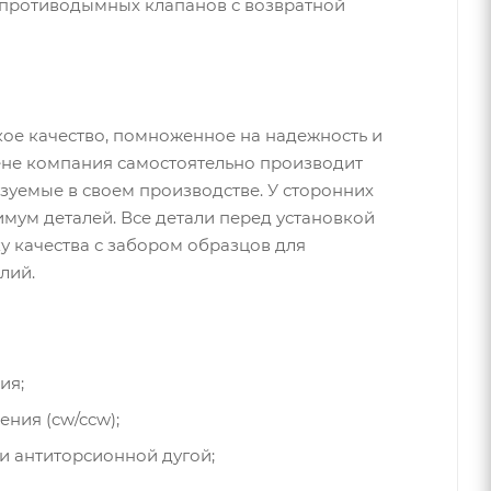
противодымных клапанов с возвратной
кое качество, помноженное на надежность и
гене компания самостоятельно производит
зуемые в своем производстве. У сторонних
мум деталей. Все детали перед установкой
у качества с забором образцов для
лий.
ия;
ния (cw/ccw);
и антиторсионной дугой;