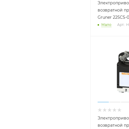
Электроприво
возвратной п
Gruner 225CS-
Мало
Арт.: 
Электроприво
возвратной п