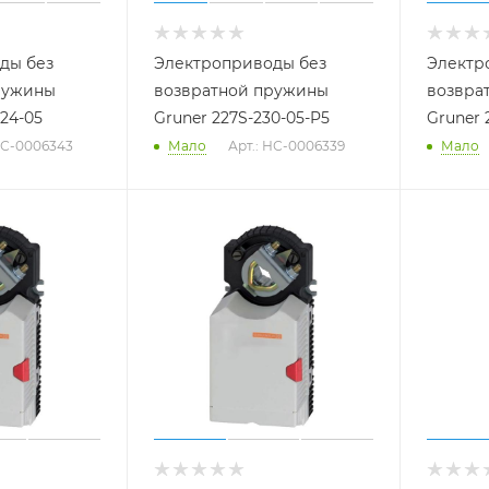
ды без
Электроприводы без
Электр
ружины
возвратной пружины
возвра
024-05
Gruner 227S-230-05-P5
Gruner 
НС-0006343
Мало
Арт.: НС-0006339
Мало