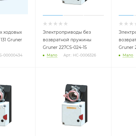
-х ходовых
Электроприводы без
Электр
131 Gruner
возвратной пружины
возвра
Gruner 227CS-024-15
Gruner 
 Б-00000434
Мало
Арт.: НС-0006326
Мало