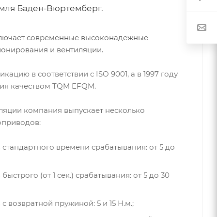
емля Баден-Вюртемберг.
ключает современные высоконадежные
онирования и вентиляции.
ацию в соответствии с ISO 9001, а в 1997 году
ния качеством TQM EFQM.
иляции компания выпускает несколько
оприводов:
стандартного времени срабатывания: от 5 до
строго (от 1 сек.) срабатывания: от 5 до 30
 возвратной пружиной: 5 и 15 Н.м.;