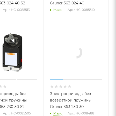
363-024-40-S2
Gruner 363-024-40
Арт.: НС-0085513
Мало
Арт.: НС-0085510
оприводы без
Электроприводы без
тной пружины
возвратной пружины
363-230-30-S2
Gruner 363-230-30
Арт.: НС-0085505
Мало
Арт.: НС-0084881