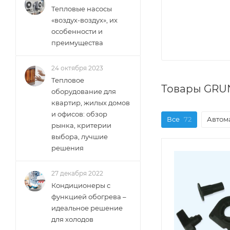
Тепловые насосы
«воздух-воздух», их
особенности и
преимущества
24 октября 2023
Тепловое
Товары GRU
оборудование для
квартир, жилых домов
и офисов: обзор
Все
72
Автом
рынка, критерии
выбора, лучшие
решения
27 декабря 2022
Кондиционеры с
функцией обогрева –
идеальное решение
для холодов