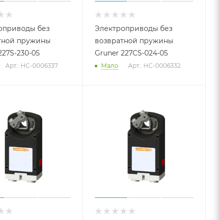
оприводы без
Электроприводы без
тной пружины
возвратной пружины
227S-230-05
Gruner 227CS-024-05
Арт.: НС-0006337
Мало
Арт.: НС-0006332