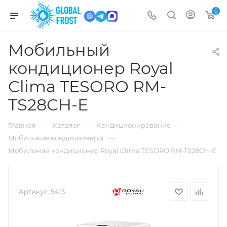
0
Мобильный
кондиционер Royal
Clima TESORO RM-
TS28CH-E
—
—
—
Главная
Каталог
Кондиционирование
—
Мобильные кондиционеры
Мобильный кондиционер Royal Clima TESORO RM-TS28CH-E
Артикул:
5413