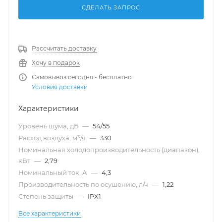
СДЕЛАТЬ ЗАПРОС
Рассчитать доставку
Хочу в подарок
Самовывоз сегодня - бесплатно
Условия доставки
Характеристики
Уровень шума, дБ
—
54/55
Расход воздуха, м³/ч
—
330
Номинальная холодопроизводительность (диапазон),
кВт
—
2,79
Номинальный ток, А
—
4,3
Производительность по осушению, л/ч
—
1,22
Степень защиты
—
IPX1
Все характеристики