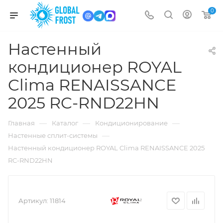
0
Настенный
кондиционер ROYAL
Clima RENAISSANCE
2025 RC-RND22HN
—
—
—
Главная
Каталог
Кондиционирование
—
Настенные сплит-системы
Настенный кондиционер ROYAL Clima RENAISSANCE 2025
RC-RND22HN
Артикул:
11814