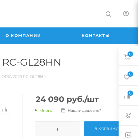
О КОМПАНИИ
КОНТАКТЫ
0
5 RC-GL28HN
0
LORIA 2025 RC-GL28HN
0
24 090
руб.
/шт
Много
Нашли дешевле?
В КОРЗИНУ