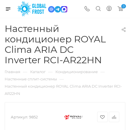
0
Настенный
кондиционер ROYAL
Clima ARIA DC
Inverter RCI-AR22HN
—
—
—
Главная
Каталог
Кондиционирование
—
Настенные сплит-системы
Настенный кондиционер ROYAL Clima ARIA DC Inverter RCI-
AR22HN
Артикул:
9852