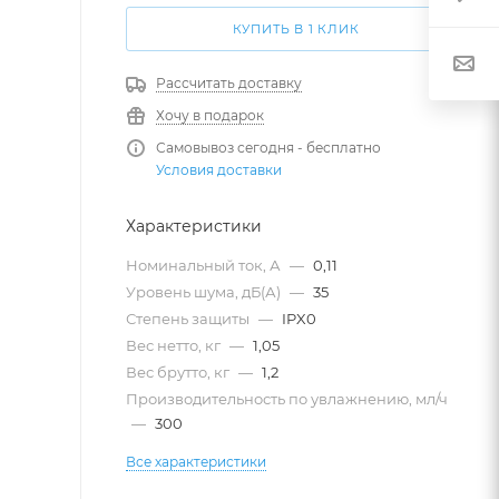
КУПИТЬ В 1 КЛИК
Рассчитать доставку
Хочу в подарок
Самовывоз сегодня - бесплатно
Условия доставки
Характеристики
Номинальный ток, А
—
0,11
Уровень шума, дБ(А)
—
35
Степень защиты
—
IPX0
Вес нетто, кг
—
1,05
Вес брутто, кг
—
1,2
Производительность по увлажнению, мл/ч
—
300
Все характеристики