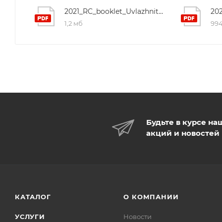
2021_RC_booklet_Uvlazhniteli_110x210_web
20
1,2 мб
994
Будьте в курсе на
акций и новостей
КАТАЛОГ
О КОМПАНИИ
УСЛУГИ
Новости