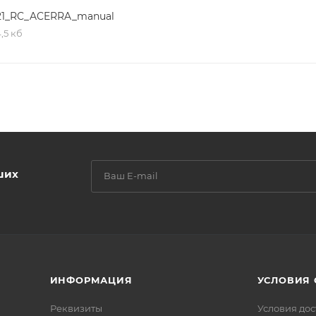
21_RC_ACERRA_manual
,5 кб
ших
ИНФОРМАЦИЯ
УСЛОВИЯ
Реквизиты
Условия дос