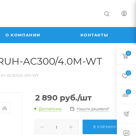
О КОМПАНИИ
КОНТАКТЫ
0
 RUH-AC300/4.0M-WT
0
RUH-AC300/4.0M-WT
0
2 890
руб.
/шт
Достаточно
Нашли дешевле?
В КОРЗИНУ