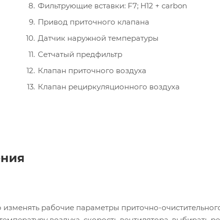
Фильтрующие вставки: F7; H12 + carbon
Привод приточного клапана
Датчик наружной температуры
Сетчатый предфильтр
Клапан приточного воздуха
Клапан рециркуляционного воздуха
ения
о изменять рабочие параметры приточно-очистительног
температуру воздуха, скорость вентилятора, выбирать р