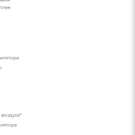
сплее
илятора
о
 воздуха*
илятора