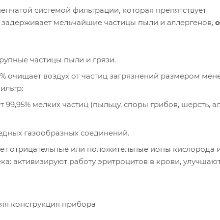
пенчатой системой фильтрации, которая препятствует
 задерживает мельчайшие частицы пыли и аллергенов,
рупные частицы пыли и грязи.
% очищает воздух от частиц загрязнений размером мене
ильтр:
 99,95% мелких частиц (пыльцу, споры грибов, шерсть, а
едных газообразных соединений.
ует отрицательные или положительные ионы кислорода и
ка: активизируют работу эритроцитов в крови, улучшаю