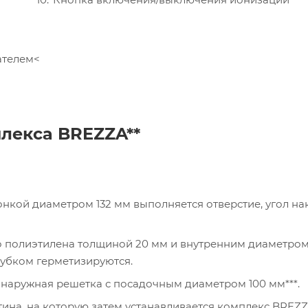
ателем<
лекса BREZZA**
нкой диаметром 132 мм выполняется отверстие, угол на
го полиэтилена толщиной 20 мм и внутренним диаметро
трубком герметизируются.
 наружная решетка с посадочным диаметром 100 мм***.
ина, на которую затем устанавливается комплекс BREZZ